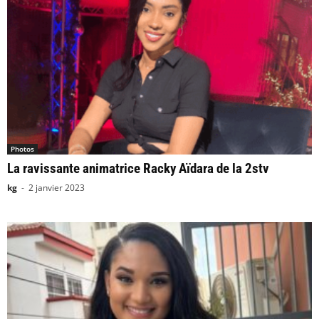
Photos
La ravissante animatrice Racky Aïdara de la 2stv
kg
-
2 janvier 2023