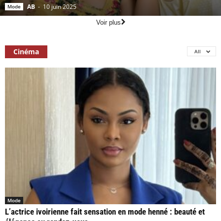
AB
-
10 juin 2025
Mode
Voir plus
Cinéma
All
Mode
L’actrice ivoirienne fait sensation en mode henné : beauté et