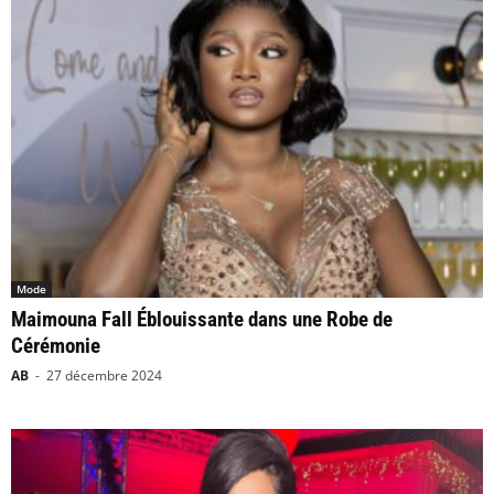
Mode
Maimouna Fall Éblouissante dans une Robe de
Cérémonie
AB
-
27 décembre 2024