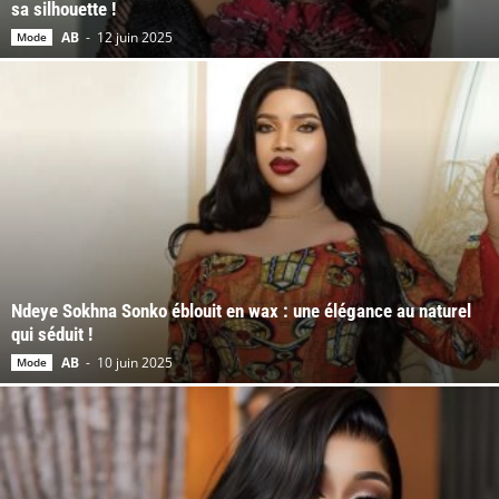
sa silhouette !
AB
-
12 juin 2025
Mode
Ndeye Sokhna Sonko éblouit en wax : une élégance au naturel
qui séduit !
AB
-
10 juin 2025
Mode