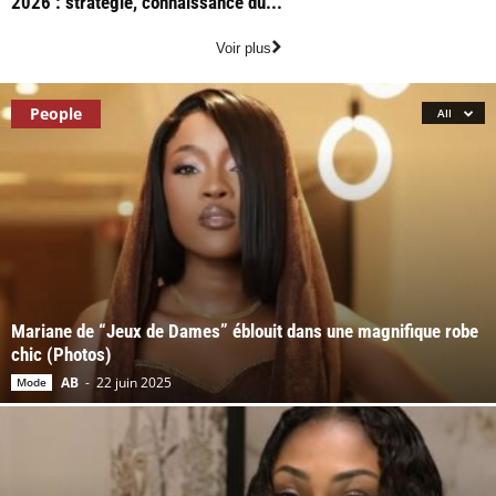
2026 : stratégie, connaissance du...
Voir plus
People
All
Mariane de “Jeux de Dames” éblouit dans une magnifique robe
chic (Photos)
AB
-
22 juin 2025
Mode