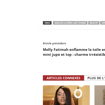
TAGS
ADJA DE LA SÉRIE LADY DIAMA
BEAUTÉ
SE
Article précédent
Molly Fatimah enflamme la toile e
mini jupe et top : charme irrésistib
ARTICLES CONNEXES
PLUS DE L