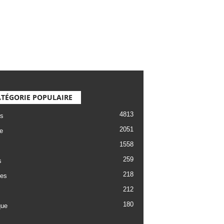
TÉGORIE POPULAIRE
4813
s
2051
e
1558
259
s
218
es
212
180
que