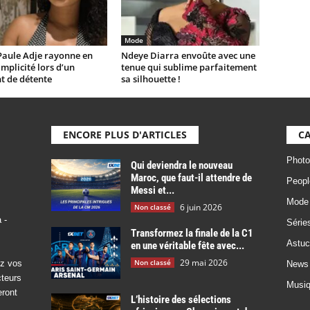
Mode
Paule Adje rayonne en
Ndeye Diarra envoûte avec une
implicité lors d’un
tenue qui sublime parfaitement
 de détente
sa silhouette !
ENCORE PLUS D'ARTICLES
CA
Photo
Qui deviendra le nouveau
Maroc, que faut-il attendre de
Peopl
Messi et...
Mode
6 juin 2026
Non classé
 -
Série
Transformez la finale de la C1
Astuc
en une véritable fête avec...
29 mai 2026
Non classé
ez vos
News
cteurs
Musi
eront
L’histoire des sélections