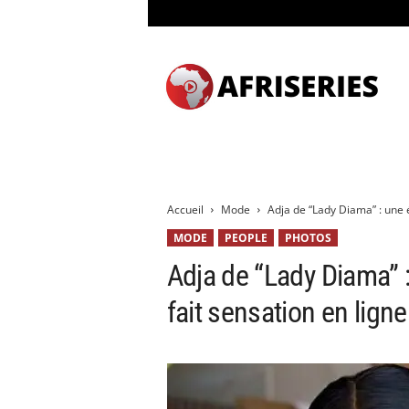
A
f
r
i
s
e
r
i
e
Accueil
Mode
Adja de “Lady Diama” : une é
s
&
MODE
PEOPLE
PHOTOS
C
Adja de “Lady Diama” 
i
n
fait sensation en ligne
é