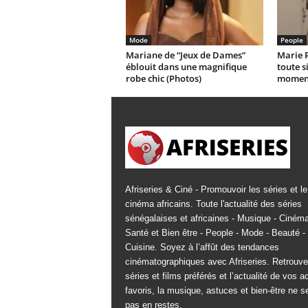
Mode
People
Mariane de “Jeux de Dames”
Marie 
éblouit dans une magnifique
toute s
robe chic (Photos)
moment
Afriseries & Ciné - Promouvoir les séries et le
cinéma africains. Toute l'actualité des séries
sénégalaises et africaines - Musique - Cinéma
Santé et Bien être - People - Mode - Beauté -
Cuisine. Soyez à l’affût des tendances
cinématographiques avec Afriseries. Retrouv
séries et films préférés et l’actualité de vos a
favoris, la musique, astuces et bien-être ne s
pas en restes.