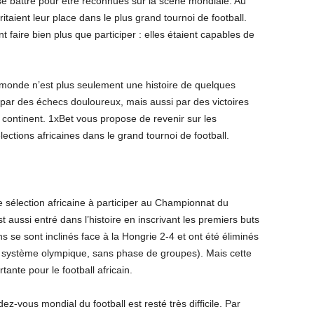
se battre pour être reconnues sur la scène mondiale. Au
itaient leur place dans le plus grand tournoi de football.
t faire bien plus que participer : elles étaient capables de
 monde n’est plus seulement une histoire de quelques
 par des échecs douloureux, mais aussi par des victoires
 continent. 1xBet vous propose de revenir sur les
ctions africaines dans le grand tournoi de football.
 sélection africaine à participer au Championnat du
ussi entré dans l’histoire en inscrivant les premiers buts
s se sont inclinés face à la Hongrie 2-4 et ont été éliminés
un système olympique, sans phase de groupes). Mais cette
ante pour le football africain.
dez-vous mondial du football est resté très difficile. Par