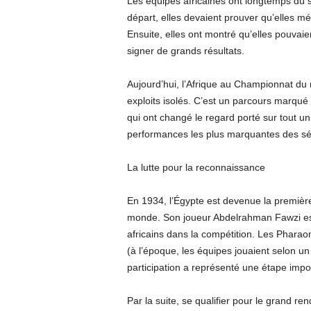
Les équipes africaines ont longtemps dû 
départ, elles devaient prouver qu’elles mér
Ensuite, elles ont montré qu’elles pouvaien
signer de grands résultats.
Aujourd’hui, l’Afrique au Championnat du
exploits isolés. C’est un parcours marqué
qui ont changé le regard porté sur tout un
performances les plus marquantes des séle
La lutte pour la reconnaissance
En 1934, l’Égypte est devenue la première
monde. Son joueur Abdelrahman Fawzi est a
africains dans la compétition. Les Pharaon
(à l’époque, les équipes jouaient selon 
participation a représenté une étape import
Par la suite, se qualifier pour le grand ren