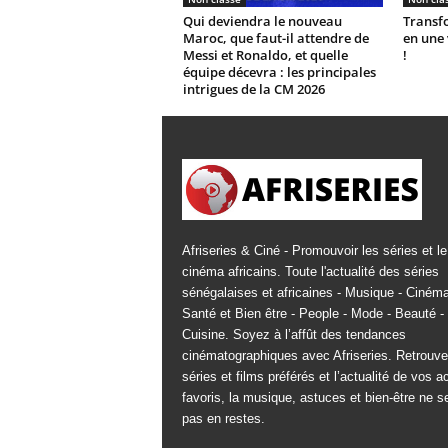
Qui deviendra le nouveau
Transfo
Maroc, que faut-il attendre de
en une 
Messi et Ronaldo, et quelle
!
équipe décevra : les principales
intrigues de la CM 2026
Afriseries & Ciné - Promouvoir les séries et le
cinéma africains. Toute l'actualité des séries
sénégalaises et africaines - Musique - Cinéma
Santé et Bien être - People - Mode - Beauté -
Cuisine. Soyez à l’affût des tendances
cinématographiques avec Afriseries. Retrouv
séries et films préférés et l’actualité de vos a
favoris, la musique, astuces et bien-être ne s
pas en restes.