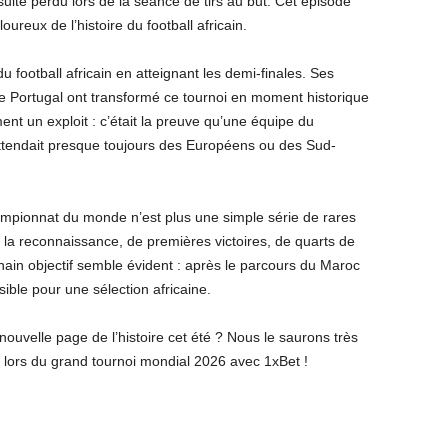
uite perdu lors de la séance de tirs au but. Cet épisode
ureux de l’histoire du football africain.
u football africain en atteignant les demi-finales. Ses
 le Portugal ont transformé ce tournoi en moment historique
ment un exploit : c’était la preuve qu’une équipe du
n attendait presque toujours des Européens ou des Sud-
hampionnat du monde n’est plus une simple série de rares
ur la reconnaissance, de premières victoires, de quarts de
ochain objectif semble évident : après le parcours du Maroc
ible pour une sélection africaine.
nouvelle page de l’histoire cet été ? Nous le saurons très
s lors du grand tournoi mondial 2026 avec 1xBet !