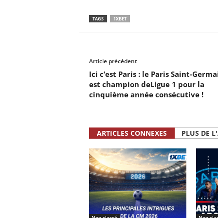
TAGS
1XBET
Article précédent
Ici c’est Paris : le Paris Saint-Germa
est champion deLigue 1 pour la
cinquième année consécutive !
ARTICLES CONNEXES
PLUS DE L
Non classé
Non cla