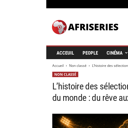
A
f
r
i
s
e
r
ACCEUIL
PEOPLE
CINÉMA
i
e
Accueil
Non classé
L’histoire des sélecti
s
&
NON CLASSÉ
C
L’histoire des sélect
i
n
du monde : du rêve au
é