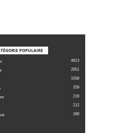
TÉGORIE POPULAIRE
4813
s
2051
e
1558
259
s
218
es
212
180
que