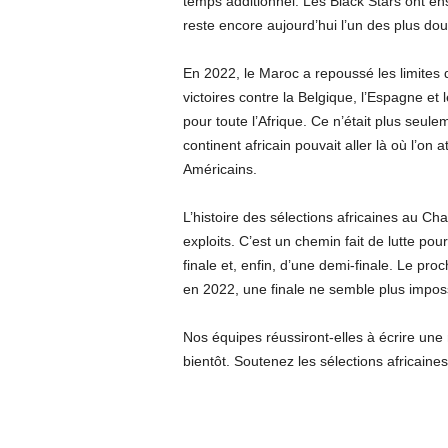
temps additionnel. Les Black Stars ont ens
reste encore aujourd’hui l’un des plus doulo
En 2022, le Maroc a repoussé les limites d
victoires contre la Belgique, l’Espagne et
pour toute l’Afrique. Ce n’était plus seule
continent africain pouvait aller là où l’o
Américains.
L’histoire des sélections africaines au C
exploits. C’est un chemin fait de lutte po
finale et, enfin, d’une demi-finale. Le pr
en 2022, une finale ne semble plus imposs
Nos équipes réussiront-elles à écrire une 
bientôt. Soutenez les sélections africaine