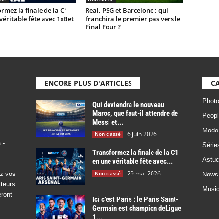
rmez la finale de la C1
Real, PSG et Barcelone : qui
véritable fête avec 1xBet
franchira le premier pas vers le
Final Four ?
ENCORE PLUS D'ARTICLES
CA
Photo
Qui deviendra le nouveau
Maroc, que faut-il attendre de
Peopl
Messi et...
Mode
6 juin 2026
Non classé
 -
Série
Transformez la finale de la C1
Astuc
en une véritable fête avec...
29 mai 2026
Non classé
ez vos
News
cteurs
Musi
eront
Ici c’est Paris : le Paris Saint-
Germain est champion deLigue
1...