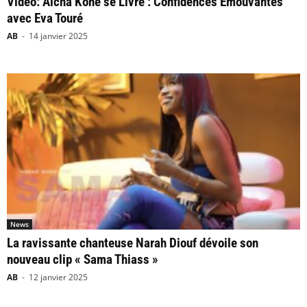
Vidéo: Aicha Koné se Livre : Confidences Émouvantes
avec Eva Touré
AB
-
14 janvier 2025
News
La ravissante chanteuse Narah Diouf dévoile son
nouveau clip « Sama Thiass »
AB
-
12 janvier 2025