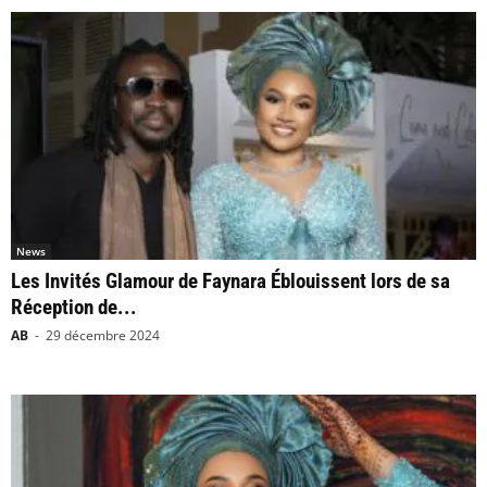
News
Les Invités Glamour de Faynara Éblouissent lors de sa
Réception de...
AB
-
29 décembre 2024