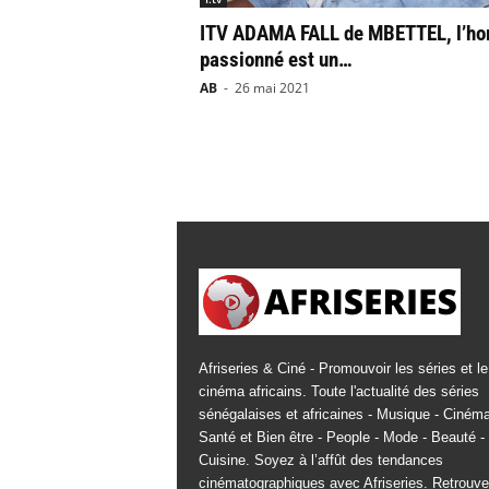
ITV ADAMA FALL de MBETTEL, l’h
passionné est un…
AB
-
26 mai 2021
Afriseries & Ciné - Promouvoir les séries et le
cinéma africains. Toute l'actualité des séries
sénégalaises et africaines - Musique - Cinéma
Santé et Bien être - People - Mode - Beauté -
Cuisine. Soyez à l’affût des tendances
cinématographiques avec Afriseries. Retrouv