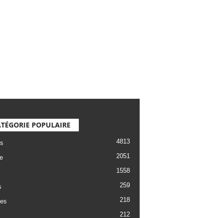
TÉGORIE POPULAIRE
4813
s
2051
e
1558
259
s
218
es
212