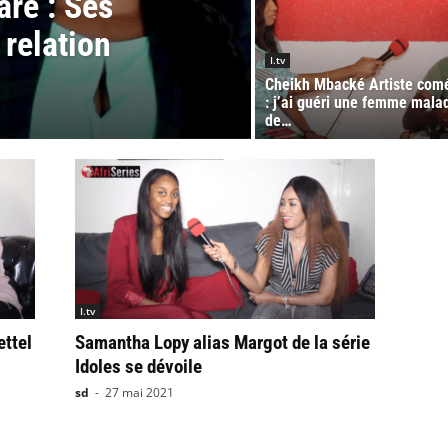
are : Ses
 relation
I.tv
Cheikh Mbacké Artiste com
: j’ai guéri une femme mala
de…
I.tv
ettel
Samantha Lopy alias Margot de la série
Idoles se dévoile
sd
-
27 mai 2021