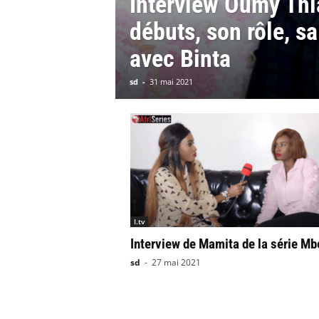
Interview Oumy Thi
débuts, son rôle, sa
avec Binta
sd
-
31 mai 2021
I.tv
Interview de Mamita de la série Mb
sd
-
27 mai 2021