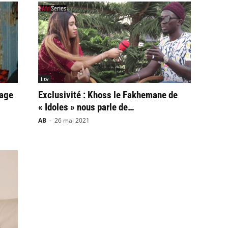
I.tv
sage
Exclusivité : Khoss le Fakhemane de
« Idoles » nous parle de…
AB
-
26 mai 2021