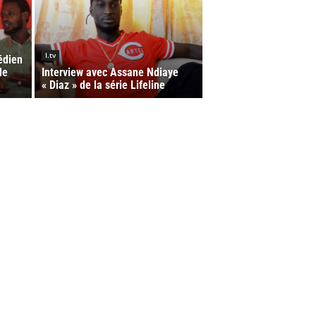
I.tv
édien
de
Interview avec Assane Ndiaye
« Diaz » de la série Lifeline