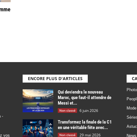
omme
ENCORE PLUS D'ARTICLES
CA
Photo
Qui deviendra le nouveau
Maroc, que faut-il attendre de
Peopl
Messi et...
Mode
6 juin 2026
Non classé
 -
Série
Transformez la finale de la C1
Astuc
en une véritable fête avec...
29 mai 2026
Non classé
ez vos
News