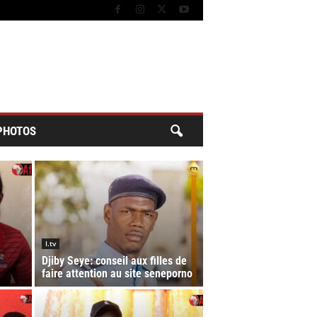
PHOTOS
I.tv
Djiby Seye: conseil aux filles de
faire attention au site seneporno