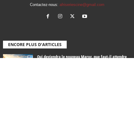
Contactez-nous:
afriseriescine@gmail.com
ENCORE PLUS D'ARTICLES
Qui deviendra le nouveau Maroc, que faut-il attendre
de Messi et...
6 juin 2026
Non classé
Transformez la finale de la C1 en une véritable fête
avec...
29 mai 2026
Non classé
L’histoire des sélections africaines au Championnat du
monde : du rêve...
23 mai 2026
Non classé