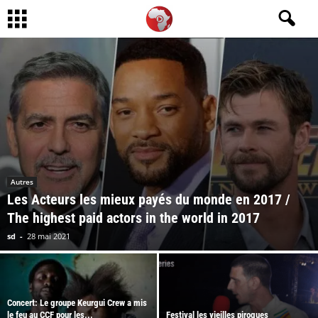
Autres
Les Acteurs les mieux payés du monde en 2017 /
The highest paid actors in the world in 2017
sd
-
28 mai 2021
Concert: Le groupe Keurgui Crew a mis
le feu au CCF pour les...
Festival les vieilles pirogues