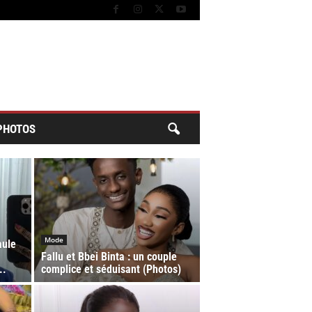
PHOTOS
Mode
aule
Fallu et Bbei Binta : un couple
..
complice et séduisant (Photos)