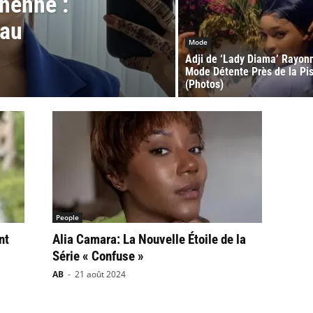
henné :
 au
Mode
Adji de ‘Lady Diama’ Rayon
Mode Détente Près de la Pi
(Photos)
People
nt
Alia Camara: La Nouvelle Étoile de la
Série « Confuse »
AB
-
21 août 2024