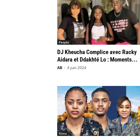
People
DJ Kheucha Complice avec Racky
Aidara et Ddakhté Lo : Moments...
AB
-
4 juin 2024
Films