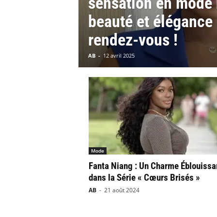
sensation en mode 
beauté et élégance
rendez-vous !
AB
-
12 avril 2025
Mode
Fanta Niang : Un Charme Éblouissa
dans la Série « Cœurs Brisés »
AB
-
21 août 2024