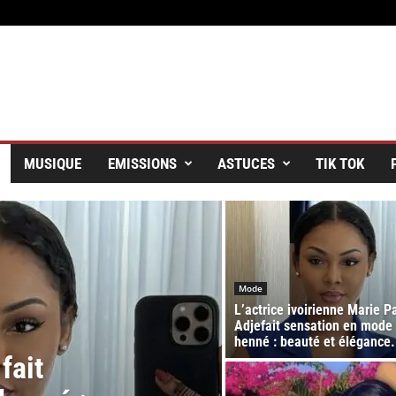
MUSIQUE
EMISSIONS
ASTUCES
TIK TOK
Mode
L’actrice ivoirienne Marie P
Adjefait sensation en mode
henné : beauté et élégance.
fait