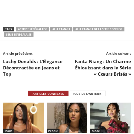
TAGS
ACTRICE SÉNÉGALAISE
ALIA CAMARA
ALIA CAMARA DE LA SERIE CONFUSE
SÉRIE SÉNÉGALAISE
Article précédent
Article suivant
Luchy Donalds : L’Élégance
Fanta Niang : Un Charme
Décontractée en Jeans et
Éblouissant dans la Série
Top
« Cœurs Brisés »
ARTICLES CONNEXES
PLUS DE L'AUTEUR
Mode
People
Mode