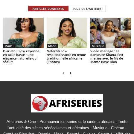
ARTICLES CONNEXES
PLUS DE L'AUTEUR
Mode
Mode
Musique
Diariatou Sow rayonne
Nefertiti Sow
Vidéo mariage : La
en taille basse : une
resplendissante en tenue
danseuse Kitana s’est
élégance naturelle qui
traditionnelle africaine
mariée avec le fils de
séduit
(Photos)
Mame Boye Diao
Afriseries & Ciné - Promouvoir les séries et le cinéma africains. Toute
l'actualité des séries sénégalaises et africaines - Musique - Cinéma -