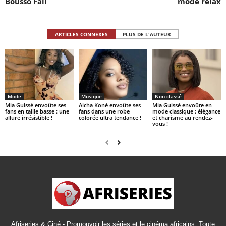
Bousso Fall
mode relax
ARTICLES CONNEXES
PLUS DE L'AUTEUR
Mode
Musique
Non classé
Mia Guissé envoûte ses
Aicha Koné envoûte ses
Mia Guissé envoûte en
fans en taille basse : une
fans dans une robe
mode classique : élégance
allure irrésistible !
colorée ultra tendance !
et charisme au rendez-
vous !
Afriseries & Ciné - Promouvoir les séries et le cinéma africains. Toute