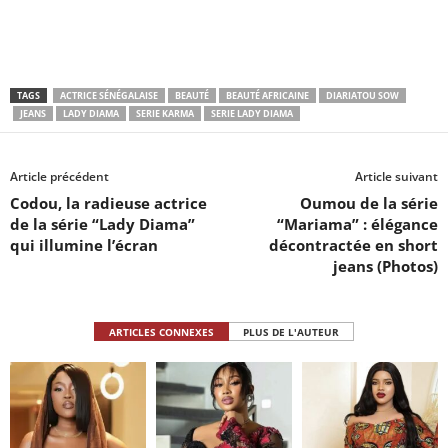
TAGS
ACTRICE SÉNÉGALAISE
BEAUTÉ
BEAUTÉ AFRICAINE
DIARIATOU SOW
JEANS
LADY DIAMA
SERIE KARMA
SERIE LADY DIAMA
Article précédent
Article suivant
Codou, la radieuse actrice
Oumou de la série
de la série “Lady Diama”
“Mariama” : élégance
qui illumine l’écran
décontractée en short
jeans (Photos)
ARTICLES CONNEXES
PLUS DE L'AUTEUR