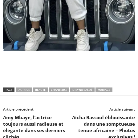
TAGS
ACTRICE
BEAUTÉ
CHANTEUSE
DIEYNA BALDÉ
MARIAGE
Article précédent
Article suivant
Amy Mbaye, l’actrice
Aicha Rassoul éblouissante
toujours aussi radieuse et
dans une somptueuse
élégante dans ses derniers
tenue africaine – Photos
clichés
exclusives !