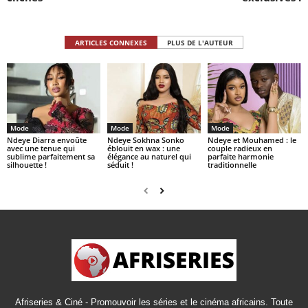
ARTICLES CONNEXES
PLUS DE L'AUTEUR
Mode
Mode
Mode
Ndeye Diarra envoûte
Ndeye Sokhna Sonko
Ndeye et Mouhamed : le
avec une tenue qui
éblouit en wax : une
couple radieux en
sublime parfaitement sa
élégance au naturel qui
parfaite harmonie
silhouette !
séduit !
traditionnelle
Afriseries & Ciné - Promouvoir les séries et le cinéma africains. Toute