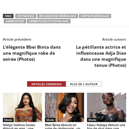
TAGS
DIEYNA DIAO
INFLUENCEUSE SÉNÉGALAISE
RAPPEUR SÉNÉGALAIS
SAMBA PEUZZI
SAMBA PEUZZI ET DIEYNA DIAO
Article précédent
Article suivant
L’élégante Bbei Binta dans
La pétillante actrice et
une magnifique robe de
influenceuse Adja Diao
soirée (Photos)
dans une magnifique
tenue (Photos)
ARTICLES CONNEXES
PLUS DE L'AUTEUR
Mode
Mode
Mode
Ndeye Sokhna Sonko
Bbei Binta éblouit en
Fatou Ndiaye éblouit une
éblouit en wax : une
robe de cérémonie : un
fois de plus dans une