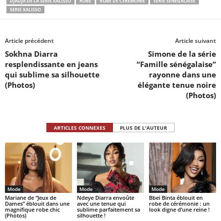
DJADJA DE LA SÉRIE XALISSO
ROBE
ROBE DE CEREMONIE
SÉRIE SÉNÉGALAISE
SERIE XALISSO
Article précédent
Article suivant
Sokhna Diarra
Simone de la série
resplendissante en jeans
“Famille sénégalaise”
qui sublime sa silhouette
rayonne dans une
(Photos)
élégante tenue noire
(Photos)
ARTICLES CONNEXES
PLUS DE L'AUTEUR
Mode
Mode
Mode
Mariane de “Jeux de
Ndeye Diarra envoûte
Bbei Binta éblouit en
Dames” éblouit dans une
avec une tenue qui
robe de cérémonie : un
magnifique robe chic
sublime parfaitement sa
look digne d’une reine !
(Photos)
silhouette !