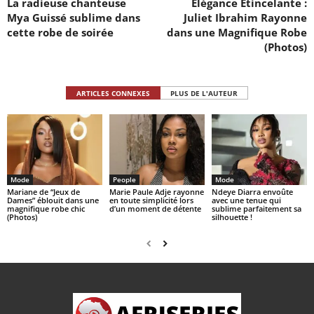
La radieuse chanteuse
Élégance Étincelante :
Mya Guissé sublime dans
Juliet Ibrahim Rayonne
cette robe de soirée
dans une Magnifique Robe
(Photos)
ARTICLES CONNEXES
PLUS DE L'AUTEUR
Mode
People
Mode
Mariane de “Jeux de
Marie Paule Adje rayonne
Ndeye Diarra envoûte
Dames” éblouit dans une
en toute simplicité lors
avec une tenue qui
magnifique robe chic
d’un moment de détente
sublime parfaitement sa
(Photos)
silhouette !