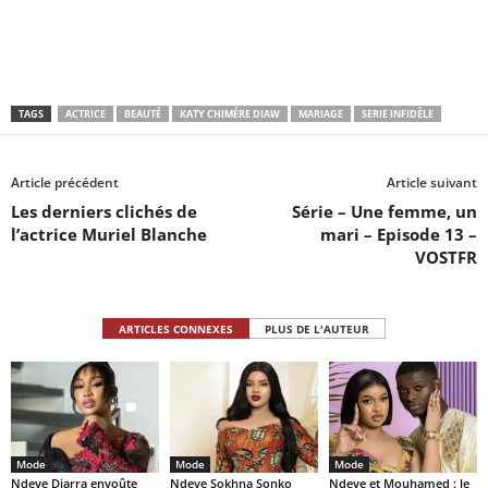
TAGS
ACTRICE
BEAUTÉ
KATY CHIMÉRE DIAW
MARIAGE
SERIE INFIDÈLE
Article précédent
Article suivant
Les derniers clichés de
Série – Une femme, un
l’actrice Muriel Blanche
mari – Episode 13 –
VOSTFR
ARTICLES CONNEXES
PLUS DE L'AUTEUR
Mode
Mode
Mode
Ndeye Diarra envoûte
Ndeye Sokhna Sonko
Ndeye et Mouhamed : le