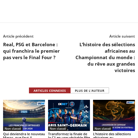
Article précédent
Article suivant
Real, PSG et Barcelone :
L’histoire des sélections
qui franchira le premier
africaines au
pas vers le Final Four ?
Championnat du monde :
du rêve aux grandes
victoires
ARTICLES CONNEXES
PLUS DE L'AUTEUR
Non classé
Non classé
Non classé
Qui deviendra le nouveau
Transformez la finale de
L’histoire des sélections
Maroc, que faut-il
la C1 en une véritable fête
africaines au