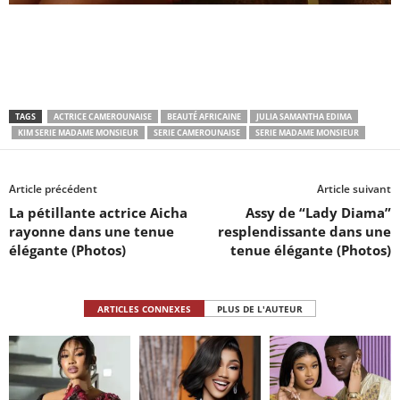
TAGS
ACTRICE CAMEROUNAISE
BEAUTÉ AFRICAINE
JULIA SAMANTHA EDIMA
KIM SERIE MADAME MONSIEUR
SERIE CAMEROUNAISE
SERIE MADAME MONSIEUR
Article précédent
Article suivant
La pétillante actrice Aicha
Assy de “Lady Diama”
rayonne dans une tenue
resplendissante dans une
élégante (Photos)
tenue élégante (Photos)
ARTICLES CONNEXES
PLUS DE L'AUTEUR