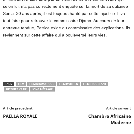
selon lui, n’a pas correctement enquêté sur la mort de sa dulcinée
Sonia. 30 ans après, il est toujours hanté par cette injustice. Il va
tout faire pour retrouver le commissaire Djama. Au cours de leur
entrevue tendue, Patrice exige du commissaire des explications. Ils
reviennent sur cette affaire qui a bouleversé leurs vies.
TAGS
FILM
FILM DRAMATIQUE
FILM IVOIRIEN
FILM TROUBLANT
HISTOIRE VRAIE
LONG MÉTRAGE
Article précédent
Article suivant
PAELLA ROYALE
Chambre Africaine
Moderne