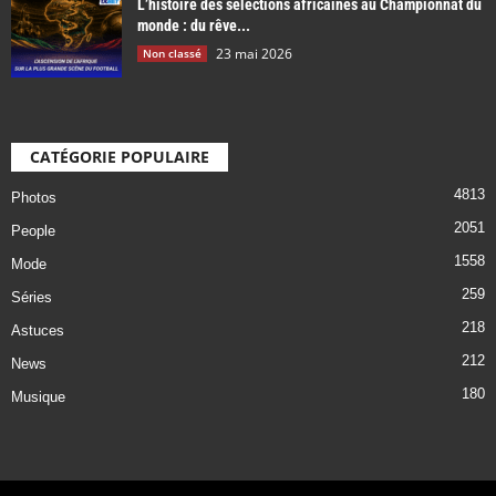
L’histoire des sélections africaines au Championnat du
monde : du rêve...
23 mai 2026
Non classé
CATÉGORIE POPULAIRE
4813
Photos
2051
People
1558
Mode
259
Séries
218
Astuces
212
News
180
Musique