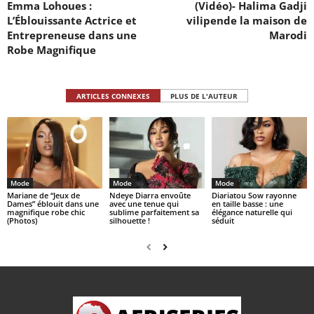
Emma Lohoues :
(Vidéo)- Halima Gadji
L’Éblouissante Actrice et
vilipende la maison de
Entrepreneuse dans une
Marodi
Robe Magnifique
ARTICLES CONNEXES
PLUS DE L'AUTEUR
Mode
Mode
Mode
Mariane de “Jeux de
Ndeye Diarra envoûte
Diariatou Sow rayonne
Dames” éblouit dans une
avec une tenue qui
en taille basse : une
magnifique robe chic
sublime parfaitement sa
élégance naturelle qui
(Photos)
silhouette !
séduit