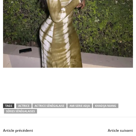
TAGS
ACTRICE
ACTRICE SÉNÉGALAISE
AMI SERIE ADJA
KHADIJA NIANG
SÉRIES SÉNÉGALAISES
Article précédent
Article suivant