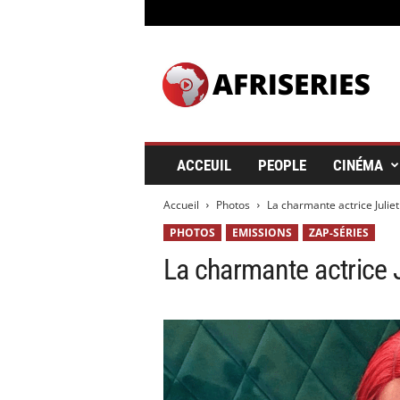
A
f
r
i
s
e
r
ACCEUIL
PEOPLE
CINÉMA
i
e
Accueil
Photos
La charmante actrice Julie
s
&
PHOTOS
EMISSIONS
ZAP-SÉRIES
C
La charmante actrice J
i
n
é