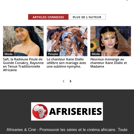
ARTICLES CONNEXES
PLUS DE L'AUTEUR
Mode
People
Mode
Safi, la Radieuse Peule de
Le chanteur Kane Diallo
Heureux menange au
Guinée Conakry, Rayonne
célèbre son mariage avec
chanteur Kane Diallo et
en Tenue Traditionnelle
une sublime nymphe.
Madame
Africaine
Afriseries & Ciné - Promouvoir les séries et le cinéma africains. Toute