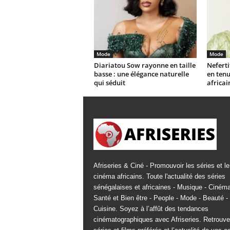
Mode
Mode
Diariatou Sow rayonne en taille
Neferti
basse : une élégance naturelle
en tenu
qui séduit
africai
Afriseries & Ciné - Promouvoir les séries et le
cinéma africains. Toute l'actualité des séries
sénégalaises et africaines - Musique - Cinéma
Santé et Bien être - People - Mode - Beauté -
Cuisine. Soyez à l’affût des tendances
cinématographiques avec Afriseries. Retrouv