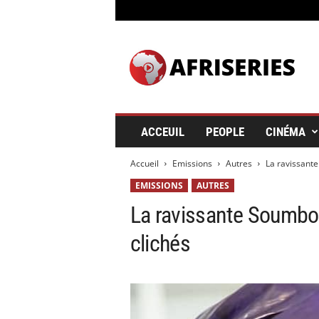
A
f
r
i
s
e
r
ACCEUIL
PEOPLE
CINÉMA
i
e
Accueil
Emissions
Autres
La ravissante
s
&
EMISSIONS
AUTRES
C
La ravissante Soumbou
i
n
clichés
é