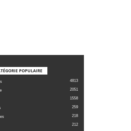
TÉGORIE POPULAIRE
4813
s
2051
e
1558
259
s
218
es
212