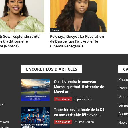
News
ti Sow resplendissante
Rokhaya Gueye : La Révélation
e traditionnelle
de Baabel qui Fait Vibrer le
ne (Photos)
Cinéma Sénégalais
ENCORE PLUS D'ARTICLES
CA
Photo
Qui deviendra le nouveau
Maroc, que faut-il attendre de
Peopl
Messi et...
Mode
6 juin 2026
Non classé
 -
Série
Transformez la finale de la C1
Astuc
en une véritable fête avec...
29 mai 2026
Non classé
ez vos
News