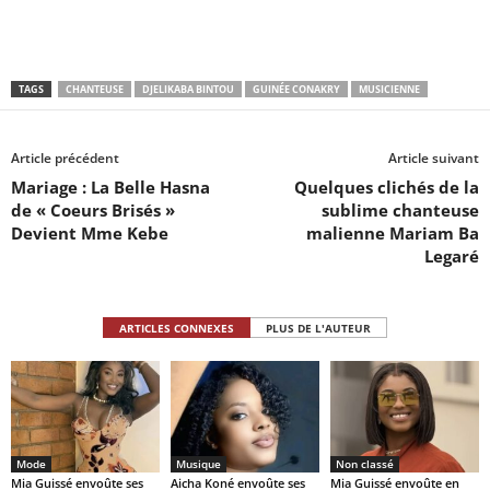
TAGS
CHANTEUSE
DJELIKABA BINTOU
GUINÉE CONAKRY
MUSICIENNE
Article précédent
Article suivant
Mariage : La Belle Hasna
Quelques clichés de la
de « Coeurs Brisés »
sublime chanteuse
Devient Mme Kebe
malienne Mariam Ba
Legaré
ARTICLES CONNEXES
PLUS DE L'AUTEUR
Mode
Musique
Non classé
Mia Guissé envoûte ses
Aicha Koné envoûte ses
Mia Guissé envoûte en