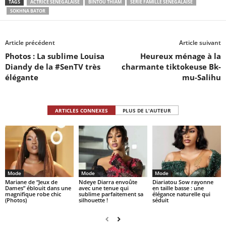
TAGS
ACTRICE SÉNÉGALAISE
BINTOU THIAM
SERIE FAMILLE SÉNÉGALAISE
SOKHNA BATOR
Article précédent
Article suivant
Photos : La sublime Louisa
Heureux ménage à la
Diandy de la #SenTV très
charmante tiktokeuse Bk-
élégante
mu-Salihu
ARTICLES CONNEXES
PLUS DE L'AUTEUR
Mode
Mode
Mode
Mariane de “Jeux de
Ndeye Diarra envoûte
Diariatou Sow rayonne
Dames” éblouit dans une
avec une tenue qui
en taille basse : une
magnifique robe chic
sublime parfaitement sa
élégance naturelle qui
(Photos)
silhouette !
séduit