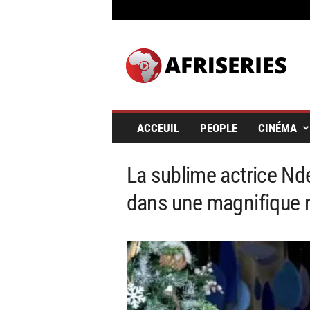
A
f
r
i
s
e
r
ACCEUIL
PEOPLE
CINÉMA
i
e
s
La sublime actrice Nde
&
C
dans une magnifique r
i
n
é