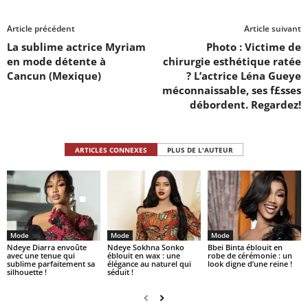
Article précédent
Article suivant
La sublime actrice Myriam
Photo : Victime de
en mode détente à
chirurgie esthétique ratée
Cancun (Mexique)
? L’actrice Léna Gueye
méconnaissable, ses f£sses
débordent. Regardez!
ARTICLES CONNEXES
PLUS DE L'AUTEUR
Mode
Mode
Mode
Ndeye Diarra envoûte
Ndeye Sokhna Sonko
Bbei Binta éblouit en
avec une tenue qui
éblouit en wax : une
robe de cérémonie : un
sublime parfaitement sa
élégance au naturel qui
look digne d’une reine !
silhouette !
séduit !