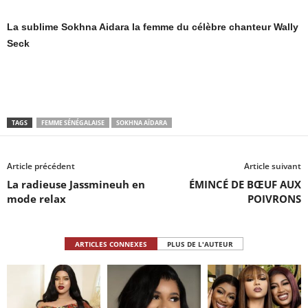
La sublime Sokhna Aidara la femme du célèbre chanteur Wally
Seck
TAGS
FEMME SÉNÉGALAISE
SOKHNA AÏDARA
Article précédent
Article suivant
La radieuse Jassmineuh en
ÉMINCÉ DE BŒUF AUX
mode relax
POIVRONS
ARTICLES CONNEXES
PLUS DE L'AUTEUR