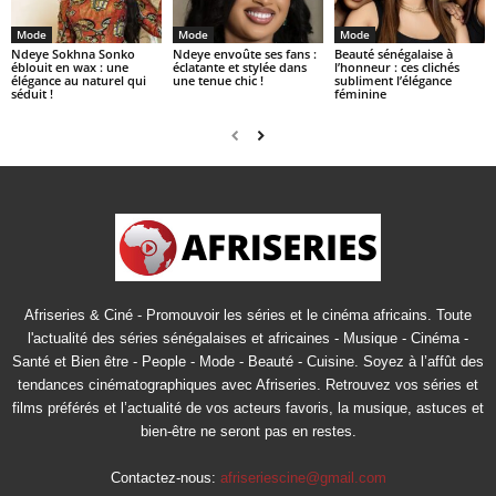
Mode
Mode
Mode
Ndeye Sokhna Sonko
Ndeye envoûte ses fans :
Beauté sénégalaise à
éblouit en wax : une
éclatante et stylée dans
l’honneur : ces clichés
élégance au naturel qui
une tenue chic !
subliment l’élégance
séduit !
féminine
Afriseries & Ciné - Promouvoir les séries et le cinéma africains. Toute
l'actualité des séries sénégalaises et africaines - Musique - Cinéma -
Santé et Bien être - People - Mode - Beauté - Cuisine. Soyez à l’affût des
tendances cinématographiques avec Afriseries. Retrouvez vos séries et
films préférés et l’actualité de vos acteurs favoris, la musique, astuces et
bien-être ne seront pas en restes.
Contactez-nous:
afriseriescine@gmail.com