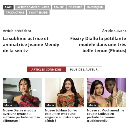
TAGS
ACTRICE CAMEROUNAISE
BEAUTÉ
CÉLÉBRITÉ
MANNEQUIN
PRODUCTRICE
SYNDY EMADE
Article précédent
Article suivant
La sublime actrice et
Fissiry Diallo la pétillante
animatrice Jeanne Mendy
modèle dans une très
de la sen tv
belle tenue (Photos)
ARTICLES CONNEXES
PLUS DE L'AUTEUR
Mode
Mode
Mode
Ndeye Diarra envoûte
Ndeye Sokhna Sonko
Ndeye et Mouhamed : le
avec une tenue qui
éblouit en wax : une
couple radieux en
sublime parfaitement sa
élégance au naturel qui
parfaite harmonie
silhouette !
séduit !
traditionnelle