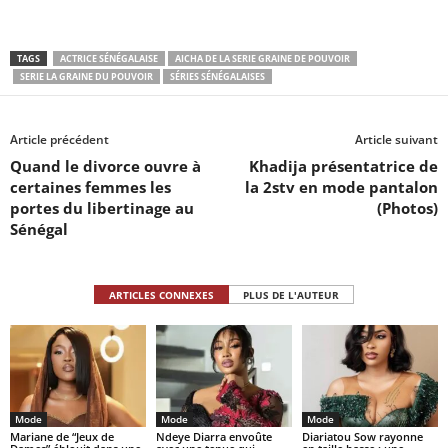
TAGS
ACTRICE SÉNÉGALAISE
AICHA DE LA SERIE GRAINE DE POUVOIR
SERIE LA GRAINE DU POUVOIR
SÉRIES SÉNÉGALAISES
Article précédent
Article suivant
Quand le divorce ouvre à
Khadija présentatrice de
certaines femmes les
la 2stv en mode pantalon
portes du libertinage au
(Photos)
Sénégal
ARTICLES CONNEXES
PLUS DE L'AUTEUR
Mode
Mode
Mode
Mariane de “Jeux de
Ndeye Diarra envoûte
Diariatou Sow rayonne