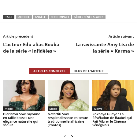
TAGS
ACTRICE
ANGÈLE
SERIE IMPACT
SÉRIES SÉNÉGALAISES
Article précédent
Article suivant
L’acteur Edu alias Bouba
La ravissante Amy Léa de
de la série « Infidèles »
la série « Karma »
ARTICLES CONNEXES
PLUS DE L'AUTEUR
Mode
Mode
News
Diariatou Sow rayonne
Nefertiti Sow
Rokhaya Gueye : La
en taille basse : une
resplendissante en tenue
Révélation de Baabel qui
élégance naturelle qui
traditionnelle africaine
Fait Vibrer le Cinéma
séduit
(Photos)
Sénégalais