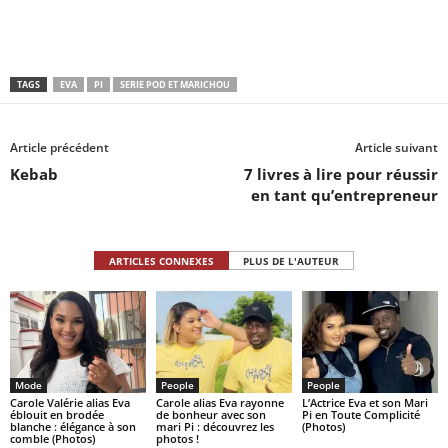
TAGS
EVA
PI
SERIE POD ET MARICHOU
Article précédent
Article suivant
Kebab
7 livres à lire pour réussir
en tant qu’entrepreneur
ARTICLES CONNEXES
PLUS DE L'AUTEUR
Mode
People
People
Carole Valérie alias Eva
Carole alias Eva rayonne
L’Actrice Eva et son Mari
éblouit en brodée
de bonheur avec son
Pi en Toute Complicité
blanche : élégance à son
mari Pi : découvrez les
(Photos)
comble (Photos)
photos !