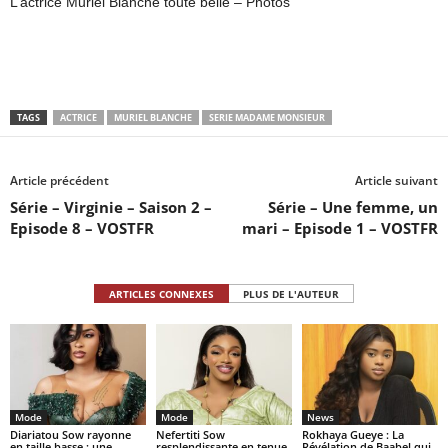
L’actrice Muriel Blanche toute belle – Photos
TAGS
ACTRICE
MURIEL BLANCHE
SERIE MADAME MONSIEUR
Article précédent
Article suivant
Série – Virginie – Saison 2 –
Série – Une femme, un
Episode 8 – VOSTFR
mari – Episode 1 – VOSTFR
ARTICLES CONNEXES
PLUS DE L'AUTEUR
Mode
Mode
News
Diariatou Sow rayonne
Nefertiti Sow
Rokhaya Gueye : La
en taille basse : une
resplendissante en tenue
Révélation de Baabel qui