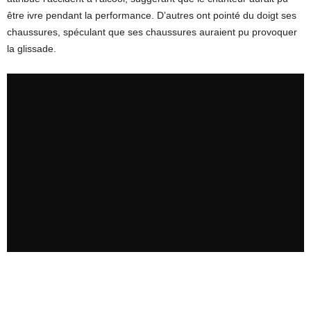
être ivre pendant la performance. D’autres ont pointé du doigt ses
chaussures, spéculant que ses chaussures auraient pu provoquer
la glissade.