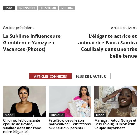
TAGS
BURNA BOY
CHANTEUR
NIGERIA
Article précédent
Article suivant
La Sublime Influenceuse
L’élégante actrice et
Gambienne Yamzy en
animatrice Fanta Samira
Vacances (Photos)
Coulibaly dans une très
belle tenue
ARTICLES CONNEXES
PLUS DE L'AUTEUR
Mode
Musique
Mode
Chioma, l’éblouissante
Fatel Sow dévoile son
Mariage : Fatou Ndiaye et
épouse de Davido,
nouveau-né : Félicitations
Bass Thioug, l’Union d’un
sublime dans une robe
aux heureux parents !
Couple Rayonnant
noire élégante !