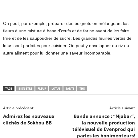
On peut, par exemple, préparer des beignets en mélangeant les
fleurs à une mixture à base d’œufs et de farine avant de les faire
frire et de les saupoudrer de sucre. Les grandes feuilles vertes de
lotus sont parfaites pour cuisiner. On peut y envelopper du riz ou
autre aliment pour lui donner une saveur incomparable.
TAGS
BIEN-ÊTRE
FLEUR
LOTUS
SANTÉ
THE
Article précédent
Article suivant
Admirez les nouveaux
Bande annonce : “Njabar”,
clichés de Sokhou BB
la nouvelle production
télévisuel de Evenprod qui
parles les bonimenteurs!