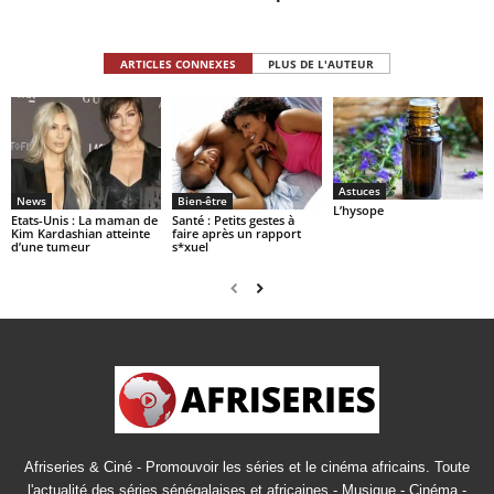
ARTICLES CONNEXES
PLUS DE L'AUTEUR
Astuces
News
Bien-être
L’hysope
Etats-Unis : La maman de
Santé : Petits gestes à
Kim Kardashian atteinte
faire après un rapport
d’une tumeur
s*xuel
Afriseries & Ciné - Promouvoir les séries et le cinéma africains. Toute
l'actualité des séries sénégalaises et africaines - Musique - Cinéma -