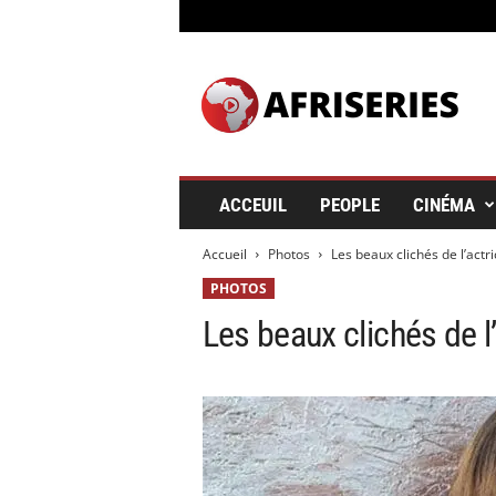
A
f
r
i
s
e
r
ACCEUIL
PEOPLE
CINÉMA
i
e
Accueil
Photos
Les beaux clichés de l’act
s
&
PHOTOS
C
Les beaux clichés de 
i
n
é