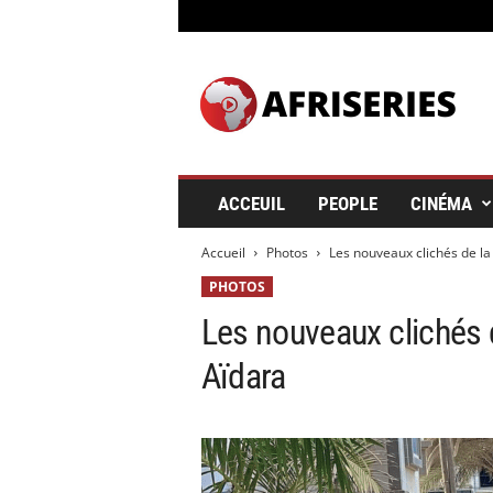
A
f
r
i
s
e
r
ACCEUIL
PEOPLE
CINÉMA
i
e
Accueil
Photos
Les nouveaux clichés de la 
s
&
PHOTOS
C
Les nouveaux clichés d
i
n
Aïdara
é