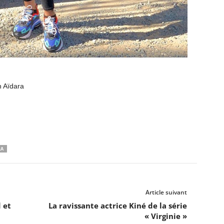
h Aïdara
RA
Article suivant
 et
La ravissante actrice Kiné de la série
« Virginie »