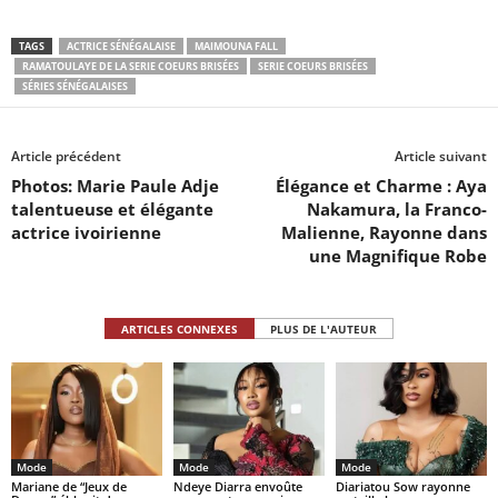
TAGS
ACTRICE SÉNÉGALAISE
MAIMOUNA FALL
RAMATOULAYE DE LA SERIE COEURS BRISÉES
SERIE COEURS BRISÉES
SÉRIES SÉNÉGALAISES
Article précédent
Article suivant
Photos: Marie Paule Adje
Élégance et Charme : Aya
talentueuse et élégante
Nakamura, la Franco-
actrice ivoirienne
Malienne, Rayonne dans
une Magnifique Robe
ARTICLES CONNEXES
PLUS DE L'AUTEUR
Mode
Mode
Mode
Mariane de “Jeux de
Ndeye Diarra envoûte
Diariatou Sow rayonne