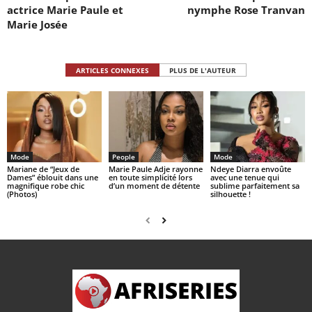
actrice Marie Paule et
nymphe Rose Tranvan
Marie Josée
ARTICLES CONNEXES
PLUS DE L'AUTEUR
Mode
People
Mode
Mariane de “Jeux de
Marie Paule Adje rayonne
Ndeye Diarra envoûte
Dames” éblouit dans une
en toute simplicité lors
avec une tenue qui
magnifique robe chic
d’un moment de détente
sublime parfaitement sa
(Photos)
silhouette !