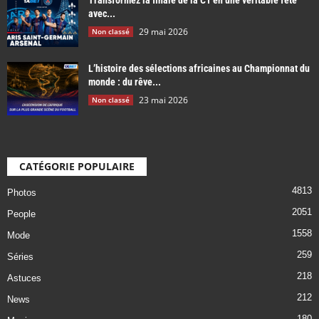
avec...
29 mai 2026
Non classé
L’histoire des sélections africaines au Championnat du
monde : du rêve...
23 mai 2026
Non classé
CATÉGORIE POPULAIRE
4813
Photos
2051
People
1558
Mode
259
Séries
218
Astuces
212
News
180