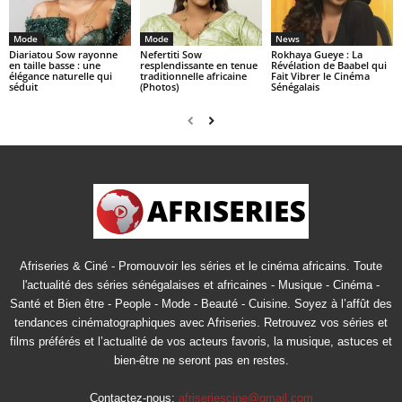
Mode
Mode
News
Diariatou Sow rayonne
Nefertiti Sow
Rokhaya Gueye : La
en taille basse : une
resplendissante en tenue
Révélation de Baabel qui
élégance naturelle qui
traditionnelle africaine
Fait Vibrer le Cinéma
séduit
(Photos)
Sénégalais
Afriseries & Ciné - Promouvoir les séries et le cinéma africains. Toute
l'actualité des séries sénégalaises et africaines - Musique - Cinéma -
Santé et Bien être - People - Mode - Beauté - Cuisine. Soyez à l’affût des
tendances cinématographiques avec Afriseries. Retrouvez vos séries et
films préférés et l’actualité de vos acteurs favoris, la musique, astuces et
bien-être ne seront pas en restes.
Contactez-nous:
afriseriescine@gmail.com