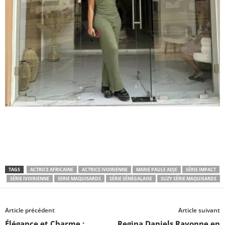
TAGS
ACTRICE AFRICAINE
ACTRICE IVOIRIENNE
MARIE PAULE ADJE
SÉRIE IMPACT
SÉRIE IVOIRIENNE
SERIE MAQUISARDS
SÉRIE SÉNÉGALAISE
SUZY SÉRIE MAQUISARDS
Article précédent
Article suivant
Élégance et Charme :
Regina Daniels Rayonne en