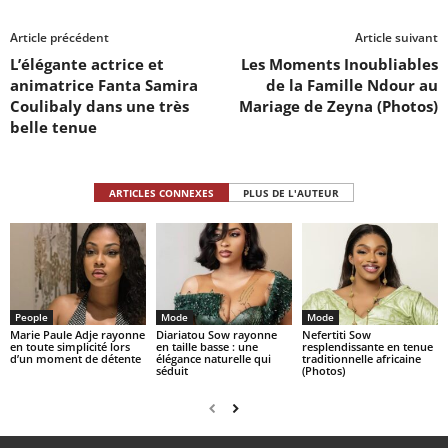
Article précédent
Article suivant
L’élégante actrice et
Les Moments Inoubliables
animatrice Fanta Samira
de la Famille Ndour au
Coulibaly dans une très
Mariage de Zeyna (Photos)
belle tenue
ARTICLES CONNEXES
PLUS DE L'AUTEUR
People
Mode
Mode
Marie Paule Adje rayonne
Diariatou Sow rayonne
Nefertiti Sow
en toute simplicité lors
en taille basse : une
resplendissante en tenue
d’un moment de détente
élégance naturelle qui
traditionnelle africaine
séduit
(Photos)