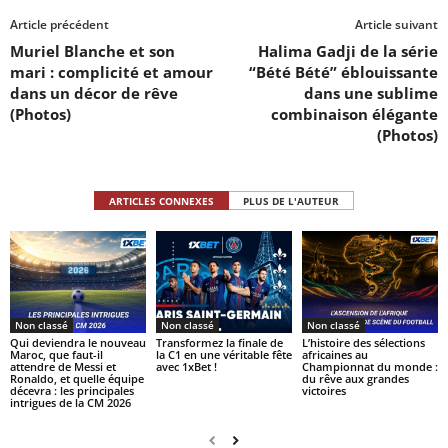
Article précédent
Article suivant
Muriel Blanche et son
Halima Gadji de la série
mari : complicité et amour
“Bété Bété” éblouissante
dans un décor de rêve
dans une sublime
(Photos)
combinaison élégante
(Photos)
ARTICLES CONNEXES
PLUS DE L'AUTEUR
Non classé
Non classé
Non classé
Qui deviendra le nouveau
Transformez la finale de
L’histoire des sélections
Maroc, que faut-il
la C1 en une véritable fête
africaines au
attendre de Messi et
avec 1xBet !
Championnat du monde :
Ronaldo, et quelle équipe
du rêve aux grandes
décevra : les principales
victoires
intrigues de la CM 2026