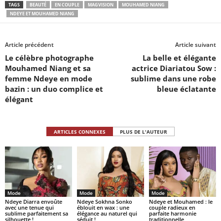
TAGS
BEAUTÉ
EN COUPLE
MAGVISION
MOUHAMED NIANG
NDEYE ET MOUHAMED NIANG
Article précédent
Article suivant
Le célèbre photographe
La belle et élégante
Mouhamed Niang et sa
actrice Diariatou Sow :
femme Ndeye en mode
sublime dans une robe
bazin : un duo complice et
bleue éclatante
élégant
ARTICLES CONNEXES
PLUS DE L'AUTEUR
Mode
Mode
Mode
Ndeye Diarra envoûte
Ndeye Sokhna Sonko
Ndeye et Mouhamed : le
avec une tenue qui
éblouit en wax : une
couple radieux en
sublime parfaitement sa
élégance au naturel qui
parfaite harmonie
silhouette !
séduit !
traditionnelle