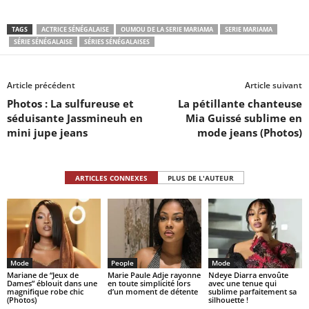
TAGS
ACTRICE SÉNÉGALAISE
OUMOU DE LA SERIE MARIAMA
SERIE MARIAMA
SÉRIE SÉNÉGALAISE
SÉRIES SÉNÉGALAISES
Article précédent
Article suivant
Photos : La sulfureuse et
La pétillante chanteuse
séduisante Jassmineuh en
Mia Guissé sublime en
mini jupe jeans
mode jeans (Photos)
ARTICLES CONNEXES
PLUS DE L'AUTEUR
Mode
People
Mode
Mariane de “Jeux de
Marie Paule Adje rayonne
Ndeye Diarra envoûte
Dames” éblouit dans une
en toute simplicité lors
avec une tenue qui
magnifique robe chic
d’un moment de détente
sublime parfaitement sa
(Photos)
silhouette !