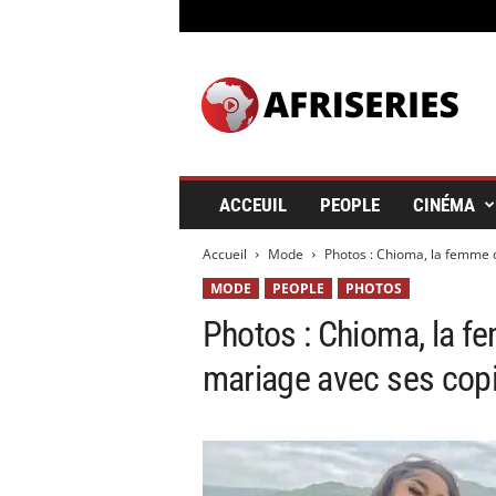
A
f
r
i
s
e
r
ACCEUIL
PEOPLE
CINÉMA
i
e
Accueil
Mode
Photos : Chioma, la femme 
s
&
MODE
PEOPLE
PHOTOS
C
Photos : Chioma, la fe
i
n
mariage avec ses cop
é