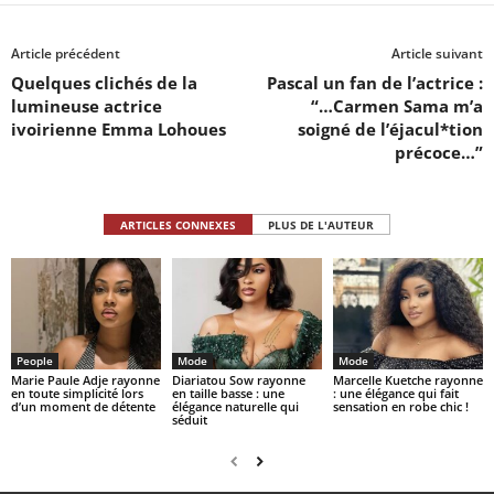
Article précédent
Article suivant
Quelques clichés de la
Pascal un fan de l’actrice :
lumineuse actrice
“…Carmen Sama m’a
ivoirienne Emma Lohoues
soigné de l’éjacul*tion
précoce…”
ARTICLES CONNEXES
PLUS DE L'AUTEUR
People
Mode
Mode
Marie Paule Adje rayonne
Diariatou Sow rayonne
Marcelle Kuetche rayonne
en toute simplicité lors
en taille basse : une
: une élégance qui fait
d’un moment de détente
élégance naturelle qui
sensation en robe chic !
séduit