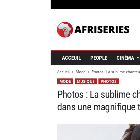
A
f
r
i
s
e
r
ACCEUIL
PEOPLE
CINÉMA
i
e
Accueil
Mode
Photos : La sublime chante
s
&
MODE
MUSIQUE
PHOTOS
C
Photos : La sublime c
i
n
dans une magnifique 
é