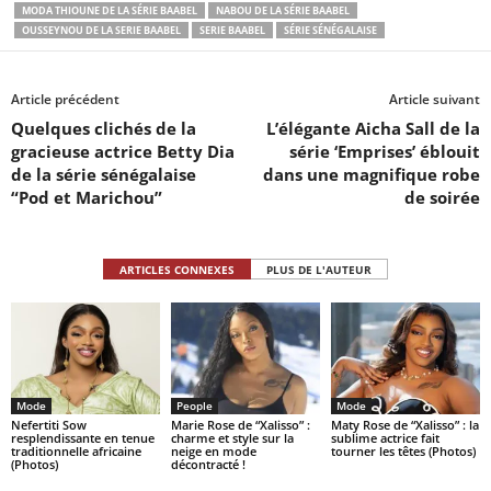
MODA THIOUNE DE LA SÉRIE BAABEL
NABOU DE LA SÉRIE BAABEL
OUSSEYNOU DE LA SERIE BAABEL
SERIE BAABEL
SÉRIE SÉNÉGALAISE
Article précédent
Article suivant
Quelques clichés de la
L’élégante Aicha Sall de la
gracieuse actrice Betty Dia
série ‘Emprises’ éblouit
de la série sénégalaise
dans une magnifique robe
“Pod et Marichou”
de soirée
ARTICLES CONNEXES
PLUS DE L'AUTEUR
Mode
People
Mode
Nefertiti Sow
Marie Rose de “Xalisso” :
Maty Rose de “Xalisso” : la
resplendissante en tenue
charme et style sur la
sublime actrice fait
traditionnelle africaine
neige en mode
tourner les têtes (Photos)
(Photos)
décontracté !