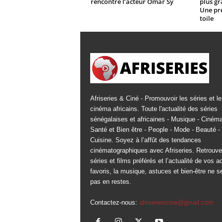
rencontre l’acteur Omar Sy
plus gr
Une pré
toile
Afriseries & Ciné - Promouvoir les séries et le
cinéma africains. Toute l'actualité des séries
sénégalaises et africaines - Musique - Cinéma
Santé et Bien être - People - Mode - Beauté -
Cuisine. Soyez à l’affût des tendances
cinématographiques avec Afriseries. Retrouv
séries et films préférés et l’actualité de vos a
favoris, la musique, astuces et bien-être ne s
pas en restes.
Contactez-nous:
afriseriescine@gmail.com