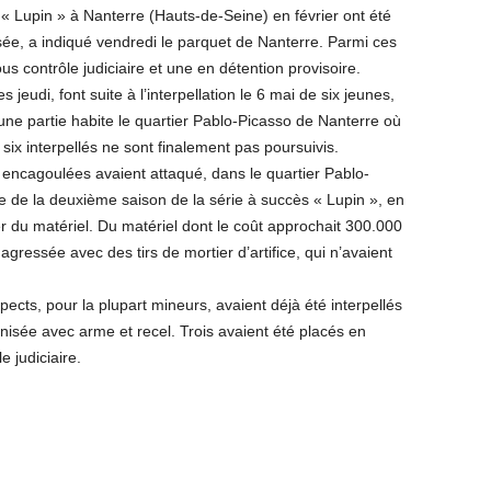
x « Lupin » à Nanterre (Hauts-de-Seine) en février ont été
e, a indiqué vendredi le parquet de Nanterre. Parmi ces
us contrôle judiciaire et une en détention provisoire.
eudi, font suite à l’interpellation le 6 mai de six jeunes,
ne partie habite le quartier Pablo-Picasso de Nanterre où
 six interpellés ne sont finalement pas poursuivis.
 encagoulées avaient attaqué, dans le quartier Pablo-
 de la deuxième saison de la série à succès « Lupin », en
r du matériel. Du matériel dont le coût approchait 300.000
agressée avec des tirs de mortier d’artifice, qui n’avaient
ects, pour la plupart mineurs, avaient déjà été interpellés
isée avec arme et recel. Trois avaient été placés en
e judiciaire.