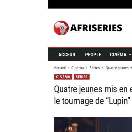
A
f
r
i
s
e
r
ACCEUIL
PEOPLE
CINÉMA
i
e
Accueil
Cinéma
Séries
Quatre jeunes m
s
&
CINÉMA
SÉRIES
C
Quatre jeunes mis en 
i
n
le tournage de “Lupin”
é