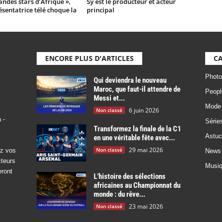
andes stars d’Afrique »,
Sy est le producteur et acteur
sentatrice télé choque la
principal
ENCORE PLUS D'ARTICLES
CA
Photo
Qui deviendra le nouveau
Maroc, que faut-il attendre de
Peopl
Messi et...
Mode
6 juin 2026
Non classé
 -
Série
Transformez la finale de la C1
Astuc
en une véritable fête avec...
29 mai 2026
Non classé
ez vos
News
cteurs
Musi
eront
L’histoire des sélections
africaines au Championnat du
monde : du rêve...
23 mai 2026
Non classé