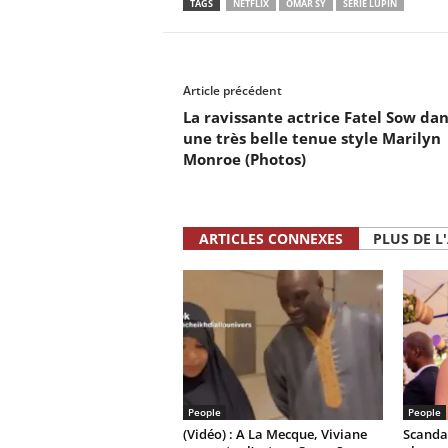
TAGS
NETFLIX
OMAR SY
SERIE LUPIN
Article précédent
La ravissante actrice Fatel Sow dan
une très belle tenue style Marilyn
Monroe (Photos)
ARTICLES CONNEXES
PLUS DE L
People
People
(Vidéo) : A La Mecque, Viviane
Scandal